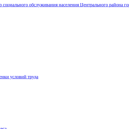
енки условий труда
еса