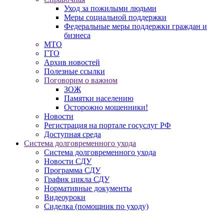
Уход за пожилыми людьми
Меры социальной поддержки
Федеральные меры поддержки граждан и
бизнеса
МТО
ГТО
Архив новостей
Полезные ссылки
Поговорим о важном
ЗОЖ
Памятки населению
Осторожно мошенники!
Новости
Регистрация на портале госуслуг РФ
Доступная среда
Система долговременного ухода
Система долговременного ухода
Новости СДУ
Программа СДУ
График цикла СДУ
Нормативные документы
Видеоуроки
Сиделка (помощник по уходу)