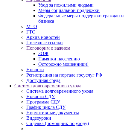
Уход за пожилыми людьми
Меры социальной поддержки
Федеральные меры поддержки граждан и
бизнеса
МТО
ГТО
Архив новостей
Полезные ссылки
Поговорим о важном
ЗОЖ
Памятки населению
Осторожно мошенники!
Новости
Регистрация на портале госуслуг РФ
Доступная среда
Система долговременного ухода
Система долговременного ухода
Новости СДУ
Программа СДУ
График цикла СДУ
Нормативные документы
Видеоуроки
Сиделка (помощник по уходу)