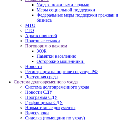
Уход за пожилыми людьми
Меры социальной поддержки
Федеральные меры поддержки граждан и
бизнеса
МТО
ГТО
Архив новостей
Полезные ссылки
Поговорим о важном
ЗОЖ
Памятки населению
Осторожно мошенники!
Новости
Регистрация на портале госуслуг РФ
Доступная среда
Система долговременного ухода
Система долговременного ухода
Новости СДУ
Программа СДУ
График цикла СДУ
Нормативные документы
Видеоуроки
Сиделка (помощник по уходу)